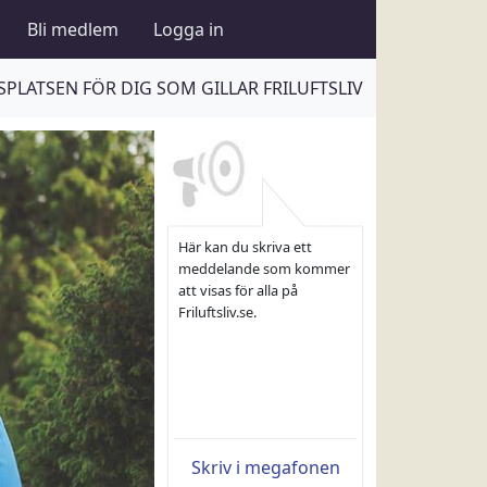
Bli medlem
Logga in
PLATSEN FÖR DIG SOM GILLAR FRILUFTSLIV
Här kan du skriva ett
meddelande som kommer
att visas för alla på
Friluftsliv.se.
Skriv i megafonen