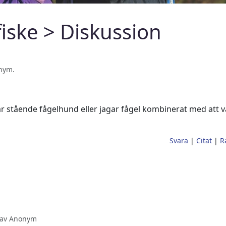
fiske
> Diskussion
nym.
r stående fågelhund eller jagar fågel kombinerat med att va
Svara
|
Citat
|
R
9 av Anonym