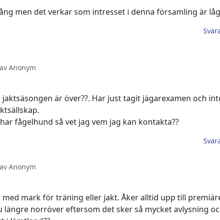
ång men det verkar som intresset i denna församling är lågt
Svar
0 av Anonym
 jaktsäsongen är över??. Har just tagit jägarexamen och in
ktsällskap.
har fågelhund så vet jag vem jag kan kontakta??
Svar
0 av Anonym
med mark för träning eller jakt. Åker alltid upp till premiär
nu längre norröver eftersom det sker så mycket avlysning och