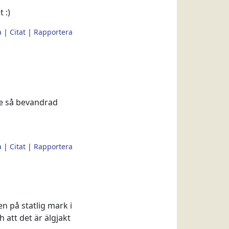
 :)
a
|
Citat
|
Rapportera
te så bevandrad
a
|
Citat
|
Rapportera
en på statlig mark i
 att det är älgjakt