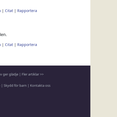
a
|
Citat
|
Rapportera
len.
a
|
Citat
|
Rapportera
liv ger glädje
|
Fler artiklar >>
e
|
Skydd för barn
|
Kontakta oss