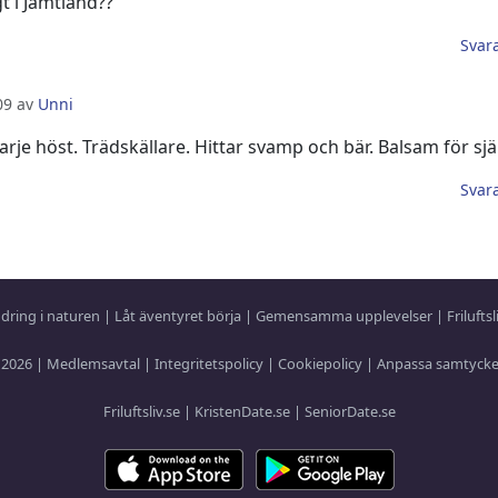
t i Jämtland??
Svar
:09 av
Unni
arje höst. Trädskällare. Hittar svamp och bär. Balsam för sjä
Svar
dring i naturen
|
Låt äventyret börja
|
Gemensamma upplevelser
|
Frilufts
 2026 |
Medlemsavtal
|
Integritetspolicy
|
Cookiepolicy
|
Anpassa samtyck
Friluftsliv.se
|
KristenDate.se
|
SeniorDate.se