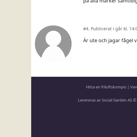
på alla marker samtidig
#4. Publicerat i går kl. 14
Är ute och jagar fågel v
Hitta en friluftskompis
|
Van
Levereras av Social Garden AS ©