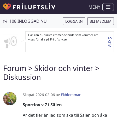
MENY
108 INLOGGAD NU
LOGGA IN
BLI MEDLEM
Här kan du skriva ett meddelande som kommer att
Skriv
visas för alla på Friluftsliv.se.
Forum
>
Skidor och vinter
>
Diskussion
Skapat 2026-02-06 av
Ekblomman
.
Sportlov v.7 i Sälen
Är det fler än jag som ska till Sälen och åka