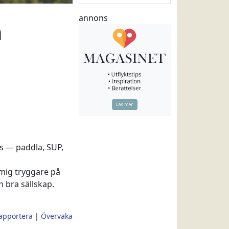
annons
h
ns — paddla, SUP,
 mig tryggare på
h bra sällskap.
apportera
|
Övervaka