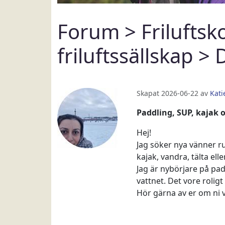
Forum
>
Friluftsk
friluftssällskap
> D
Skapat 2026-06-22 av
Kati
Paddling, SUP, kajak o
Hej!
Jag söker nya vänner ru
kajak, vandra, tälta ell
Jag är nybörjare på pad
vattnet. Det vore roligt
Hör gärna av er om ni v