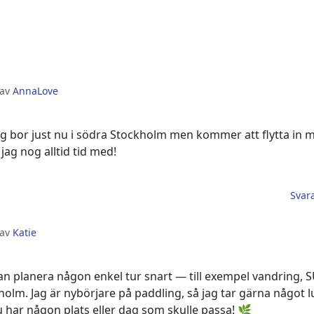
 av
AnnaLove
ag bor just nu i södra Stockholm men kommer att flytta in 
ag nog alltid tid med!
Svar
 av
Katie
an planera någon enkel tur snart — till exempel vandring, S
lm. Jag är nybörjare på paddling, så jag tar gärna något lu
 har någon plats eller dag som skulle passa! 🌿