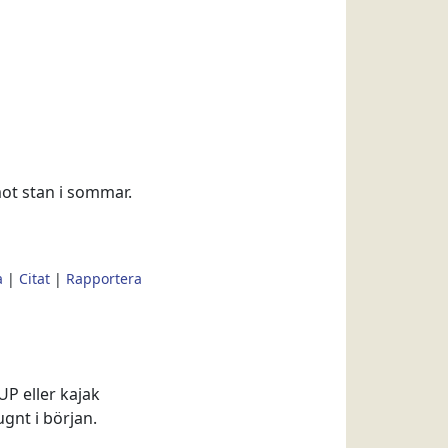
mot stan i sommar.
a
|
Citat
|
Rapportera
UP eller kajak
gnt i början.