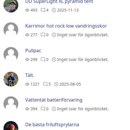
DD SuperLight XL pyramid tent
493
4
2025-11-13
Karrimor hot rock low vandringsskor
277
0
Inget svar för ögonblicket.
Pullpac
299
0
Inget svar för ögonblicket.
Tält.
1221
5
2025-08-05
Vattentät batteriförvaring
394
0
Inget svar för ögonblicket.
De bästa friluftsprylarna