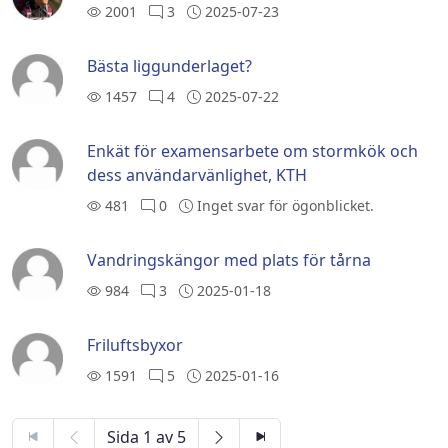
2001
3
2025-07-23
Bästa liggunderlaget?
1457
4
2025-07-22
Enkät för examensarbete om stormkök och
dess användarvänlighet, KTH
481
0
Inget svar för ögonblicket.
Vandringskängor med plats för tårna
984
3
2025-01-18
Friluftsbyxor
1591
5
2025-01-16
Sida 1 av 5